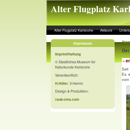
Skip to main content
Alter Flugplatz Kar
Alter Flugplatz Karlsruhe
Akteure
Unter
Start
Impressum
Der
Imprint/Haftung
- e
© Staatliches Museum für
Naturkunde Karlsruhe
Seit
Es w
Verantwortlich:
vom 
H.Höfer
, V.Hemm
Design & Produktion:
raub-cms.com