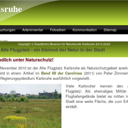
lsruhe
suchungen
Arteninventar
Fotoalben
Kommunikation
Sitemap
seite
Copyright © Staatliches Museum für Naturkunde Karlsruhe 2010-2022
 Alte Flugplatz - ein Kleinod der Natur in der Stadt
ndlich unter Naturschutz!
 November 2010 ist der Alte Flugplatz Karlsruhe als Naturschutzgebiet anerk
ird in einem Artikel im
Band 69 der Carolinea
(2011) von Peter Zimme
Regierungspräsidium Karlsruhe ausführlich vorgestellt.
Viele Karlsruher kennen den A
Flugplatz: Als ehemaliges Militär
Flughafengelände bietet es mitten i
Stadt eine weite Fläche, die zum Er
einlädt.