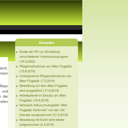
Aktuelles
Studie der PH zur Einstellung
verschiedener Interessensgruppen
(19.3.2022)
Pflegemaßnahmen am Alten Flugplatz
annt.
(15.8.2019)
rmann
Umfangreiche Pflegemaßnahmen am
Alten Flugplatz (7.2.2019)
Beweidung auf dem Alten Flugplatz
lten
wird ausgedehnt (17.9.2018)
- und
Arbeitspferde im Einsatz am Alten
n der
Flugplatz (16.8.2018)
holen
Netzwerk Naturschutzgebiet "Alter
Flugplatz Karlsruhe" von der UN-
Dekade ausgezeichnet (27.2.2018)
Beweidung mit Eseln wird wieder
aufgenommen (2.4.2015)