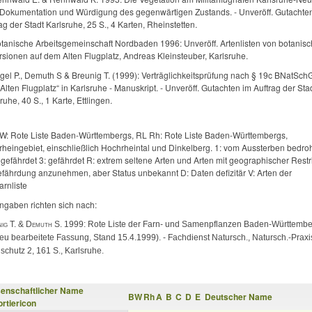
 Dokumentation und Würdigung des gegenwärtigen Zustands. ‑ Unveröff. Gut­achte
ag der Stadt Karlsruhe, 25 S., 4 Karten, Rheinstetten.
otanische Arbeitsgemeinschaft Nordbaden 1996: Unveröff. Artenlisten von botanis
sionen auf dem Alten Flugplatz, Andreas Kleinsteuber, Karlsruhe.
gel P., Demuth S & Breunig T. (1999): Verträglichkeitsprüfung nach § 19c BNatSchG
Alten Flugplatz“ in Karlsruhe - Manuskript. ‑ Unveröff. Gutachten im Auftrag der Sta
ruhe, 40 S., 1 Karte, Ettlingen.
W: Rote Liste Baden-Württembergs, RL Rh: Rote Liste Baden-Württembergs,
heingebiet, einschließlich Hochrheintal und Dinkelberg. 1: vom Aussterben bedroh
 gefährdet 3: gefährdet R: extrem seltene Arten und Arten mit geographischer Restr
efährdung anzunehmen, aber Status unbekannt D: Daten defizitär V: Arten der
rnliste
ngaben richten sich nach:
ig T. & Demuth S. 1999:
Rote Liste der Farn- und Samenpflanzen Baden-Württem­b
neu bearbeitete Fassung, Stand 15.4.1999). ‑ Fachdienst Natursch., Natursch.-Praxi
schutz 2, 161 S., Karlsruhe.
enschaftlicher Name
BW
Rh
A
B
C
D
E
Deutscher Name