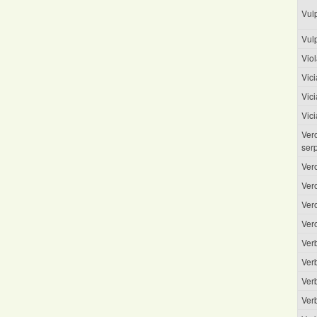
Vul
Vul
Viol
Vic
Vici
Vici
Vero
serp
Vero
Ver
Ver
Ver
Verb
Ver
Ver
Ver