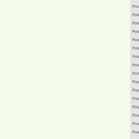
Prun
Pote
Pote
Pote
Pot
Pote
Pote
Pot
Por
Pop
Popu
Pop
Pol
Poa
Poa
Poa