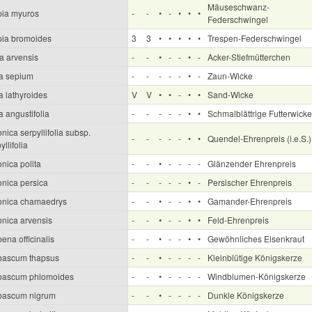
Mäuseschwanz-
pia myuros
-
-
•
-
•
•
•
Federschwingel
pia bromoides
3
3
•
•
•
•
•
Trespen-Federschwingel
a arvensis
-
-
•
-
-
•
-
Acker-Stiefmütterchen
ia sepium
-
-
-
-
-
•
-
Zaun-Wicke
a lathyroides
V
V
•
•
-
•
•
Sand-Wicke
a angustifolia
-
-
-
-
-
•
•
Schmalblättrige Futterwicke
nica serpyllifolia subsp.
-
-
-
-
-
•
•
Quendel-Ehrenpreis (i.e.S.)
yllifolia
nica polita
-
-
•
-
-
-
-
Glänzender Ehrenpreis
onica persica
-
-
-
-
-
•
-
Persischer Ehrenpreis
onica chamaedrys
-
-
•
-
-
•
•
Gamander-Ehrenpreis
onica arvensis
-
-
•
-
-
•
•
Feld-Ehrenpreis
ena officinalis
-
-
•
-
-
•
•
Gewöhnliches Eisenkraut
bascum thapsus
-
-
•
-
-
-
-
Kleinblütige Königskerze
bascum phlomoides
-
-
•
-
-
-
-
Windblumen-Königskerze
bascum nigrum
-
-
•
-
-
-
-
Dunkle Königskerze