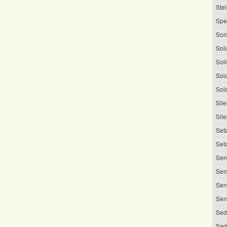
Stel
Spe
Son
Sol
Sol
Sol
Sol
Sile
Sile
Seta
Set
Sen
Sen
Sen
Sene
Sed
Sed