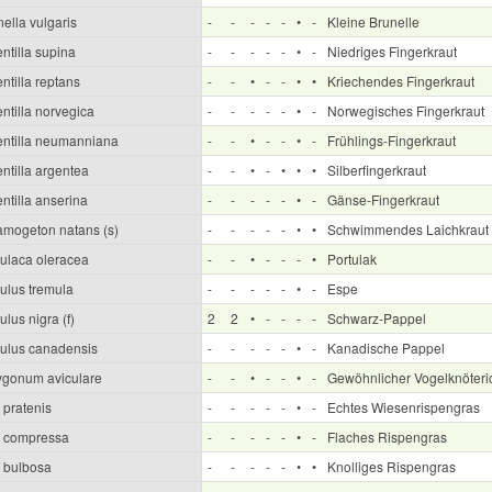
ella vulgaris
-
-
-
-
-
•
-
Kleine Brunelle
ntilla supina
-
-
-
-
-
•
-
Niedriges Fingerkraut
ntilla reptans
-
-
•
-
-
•
•
Kriechendes Fingerkraut
ntilla norvegica
-
-
-
-
-
•
-
Norwegisches Fingerkraut
entilla neumanniana
-
-
•
-
-
•
-
Frühlings-Fingerkraut
ntilla argentea
-
-
•
-
•
•
•
Silberfingerkraut
ntilla anserina
-
-
-
-
-
•
-
Gänse-Fingerkraut
amogeton natans (s)
-
-
-
-
-
•
•
Schwimmendes Laichkraut
tulaca oleracea
-
-
•
-
-
-
•
Portulak
ulus tremula
-
-
-
-
-
•
-
Espe
lus nigra (f)
2
2
•
-
-
-
-
Schwarz-Pappel
ulus canadensis
-
-
-
-
-
•
-
Kanadische Pappel
ygonum aviculare
-
-
•
-
-
•
-
Gewöhnlicher Vogelknöteri
 pratenis
-
-
-
-
-
•
-
Echtes Wiesenrispengras
 compressa
-
-
-
-
-
•
-
Flaches Rispengras
 bulbosa
-
-
-
-
-
•
•
Knolliges Rispengras