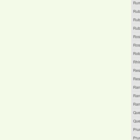
Rum
Rub
Rubu
Rubu
Ros
Ros
Rob
Rhi
Res
Res
Ran
Ran
Ran
Que
Que
Pru
Pru