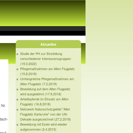
Aktuelles
Studie der PH zur Einstellung
verschiedener Interessensgruppen
(19.3.2022)
Pflegemaßnahmen am Alten Flugplatz
(15.8.2019)
Umfangreiche Pflegemaßnahmen am
Alten Flugplatz (7.2.2019)
Beweidung auf dem Alten Flugplatz
wird ausgedehnt (17.9.2018)
Arbeitspferde im Einsatz am Alten
Flugplatz (16.8.2018)
 Nr.
Netzwerk Naturschutzgebiet "Alter
Flugplatz Karlsruhe" von der UN-
tach­
Dekade ausgezeichnet (27.2.2018)
Beweidung mit Eseln wird wieder
aufgenommen (2.4.2015)
eut ‑