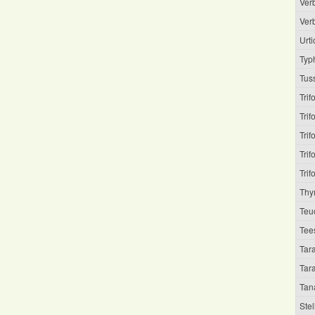
Ver
Ver
Urti
Typh
Tuss
Trif
Trif
Tri
Tri
Trif
Thy
Teu
Tee
Tar
Tar
Tan
Stel