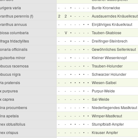
urigera varia
-
-
•
-
-
-
-
Bunte Kronwicke
ranthus perennis (f)
2
2
•
-
-
-
-
Ausdauerndes Knäuelkraut
eranthus annuus
-
-
-
-
-
•
•
Einjähriges Knäuelkraut
biosa columbaria
-
V
•
-
-
-
-
Tauben-Skabiose
fraga tridactylites
-
-
•
-
-
•
-
Dreifinger-Steinbrech
naria officinalis
-
-
-
-
-
•
-
Gewöhnliches Seifenkraut
guisorba minor
-
-
•
-
-
-
-
Kleiner Wiesenknopf
bucus racemosa
-
-
-
-
-
•
-
Trauben-Holunder
bucus nigra
-
-
•
-
•
•
-
Schwarzer Holunder
ia pratensis
-
-
•
•
•
•
•
Wiesen-Salbei
ix purpurea
-
-
-
-
-
•
-
Purpur-Weide
ix caprea
-
-
-
-
-
•
-
Sal-Weide
ina procumbens
-
-
-
-
-
•
-
Niederliegendes Mastkraut
ina apetala
-
-
-
-
-
•
•
Wimper-Mastkraut
ex obtusifolius
-
-
•
•
-
•
-
Stumpfblatt-Ampfer
ex crispus
-
-
-
-
-
•
-
Krauser Ampfer