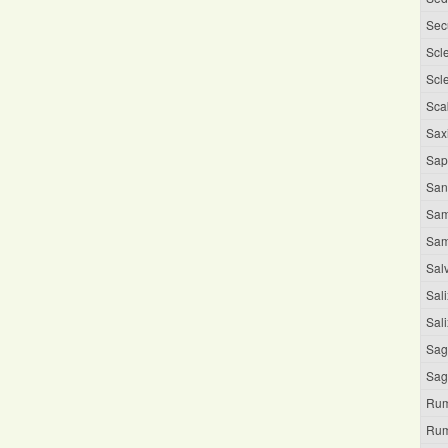
Sec
Scle
Scl
Sca
Saxi
Sapo
San
Sam
Sam
Salv
Sal
Sal
Sag
Sag
Rum
Rum