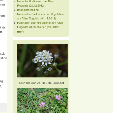
Neue Publikationen zum Alten
n im
Flugplatz (20.12.2012)
Bachelorarbeit zu
Nährstoffverhältnissen und Vegetation
chen
am Alten Flugplatz (01.12.2012)
Publikation über die Spinnen am Alten
Flugplatz ist erschienen (10.2012)
 für
mehr
dt
t 2:
iktion
erg
Teesdalia nudicaulis - Bauernsenf
s,