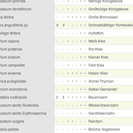
bascum lychnitis
-
-
•
-
-
•
•
Mehlige Königskerze
bascum densiflorum
-
-
•
-
-
•
•
Großblütige Königskerze
ca dioica
-
-
•
•
•
•
•
Große Brennessel
a angustifolia (s)
V
V
-
-
-
•
•
Schmalblättriger Rohrkolb
ilago farfara
-
-
-
-
-
•
•
Huflattich
olium repens
-
-
•
-
-
•
•
Weiß-Klee
olium pratense
-
-
-
-
-
•
-
Rot-Klee
folium dubium
-
-
-
-
-
•
•
Kleiner Klee
folium campestre
-
-
•
-
-
•
•
Feld-Klee
olium arvense
-
-
•
•
•
•
•
Hasen-Klee
mus pulegioides
-
-
•
•
•
-
•
Arznei-Thymian
crium scorodonia
-
-
•
-
-
•
•
Salbei-Gamander
sdalia nudicaulis
2
3
•
•
•
•
•
Bauernsenf
axacum sectio Ruderalia
-
-
-
-
-
•
•
Wiesenlöwenzahn
axacum sectio Erythrosperma
-
-
-
-
-
•
-
Sandlöwenzahn
acetum vulgare
-
-
•
•
-
-
-
Rainfarn
laria pallida
-
-
-
-
-
-
•
Bleiche Vogelmiere