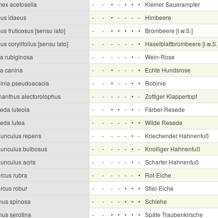
ex acetosella
-
-
•
-
•
•
•
Kleiner Sauerampfer
us idaeus
-
-
•
-
-
-
-
Himbeere
s fruticosus [sensu lato]
-
-
•
•
•
•
•
Brombeere [i.w.S.]
s corylifolius [sensu lato]
-
-
-
-
-
-
•
Haselblattbrombeere [i.w.S.
a rubiginosa
-
-
-
-
-
•
-
Wein-Rose
a canina
-
-
•
-
-
-
•
Echte Hundsrose
inia pseudoacacia
-
-
•
-
-
•
•
Robinie
nanthus alectorolophus
-
-
-
-
-
•
-
Zottiger Klappertopf
eda luteola
-
-
•
•
-
•
-
Färber-Resede
eda lutea
-
-
-
-
-
•
•
Wilde Resede
unculus repens
-
-
-
-
-
•
-
Kriechender Hahnenfuß
unculus bulbosus
-
-
-
-
-
•
-
Knolliger Hahnenfuß
unculus acris
-
-
-
-
-
•
-
Scharfer Hahnenfuß
rcus rubra
-
-
-
-
-
-
•
Rot-Eiche
rcus robur
-
-
-
-
•
•
•
Stiel-Eiche
nus spinosa
-
-
-
-
•
•
•
Schlehe
nus serotina
-
-
•
•
•
•
•
Späte Traubenkirsche