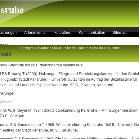
lsruhe
suchungen
Arteninventar
Fotoalben
Kommunikation
Sitemap
seite
Copyright © Staatliches Museum für Naturkunde Karlsruhe 2010-2022
anzen
nde Artenliste mit 281 Pflanzenarten stammt aus:
 P.& Breunig T. (2000): Nutzungs-, Pflege- und Entwicklungskonzept für das Gebiet
r Flugplatz“ (Stadt Karlsruhe). ‑ Unveröff. Gutachten im Auftrag der Bezirksstelle für
schutz und Landschaftspflege Karlsruhe, 92 S., 2 Karten, Karlsruhe.
uterungen:
achter:
nick W. & Kleyer M. 1984: Stadtbiotopkartierung Karlsruhe. ‑ Mitt. Bürgermeisteramt
73 S., Stuttgart.
omas P. & Semmelmann T. 1988: Wiesenkartierung Karlsruhe, Teil II. ‑ Unveröff. Gu
m Auftrag der Stadt Karlsruhe, 80 S., Karlsruhe.
ennwald E. & Rennwald K. 1993: Die Vegetation am Militärflughafen Karlsruhe-Neur