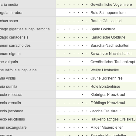
laria media
-
-
-
-
-
•
•
Gewöhnliche Vogelmiere
rgularia rubra
-
-
•
•
•
•
•
Rote Schuppenmiere
chus asper
-
-
-
-
-
•
-
Rauhe Gänsedistel
idago gigantea subsp. serotina
-
-
•
-
-
•
-
Späte Goldrute
idago canadensis
-
-
•
-
-
•
-
Kanadische Goldrute
anum sarrachoides
-
-
-
-
-
•
-
Saracha-Nachtschatten
anum nigrum
-
-
•
-
-
•
-
Schwarzer Nachtschatten
ne vulgaris
-
-
•
-
-
•
-
Gewöhnlicher Taubenkropf
ne latifolia subsp. alba
-
-
•
-
-
•
•
Weiße Lichtnelke
ria viridis
-
-
•
-
-
•
-
Grüne Borstenhirse
aria pumila
-
-
•
-
-
-
-
Rote Borstenhirse
ecio viscosus
-
-
-
-
-
•
-
Klebriges Kreuzkraut
ecio vernalis
-
-
-
-
-
•
-
Frühlings-Kreuzkraut
ecio jacobaea
-
-
-
-
-
•
•
Jacobs-Greiskraut
cio erucifolius
-
-
•
-
-
-
•
Raukenblättriges Greiskrau
um sexangulare
-
-
•
-
-
•
-
Milder Mauerpfeffer
um acre
-
-
•
-
•
•
•
Scharfer Mauerpfeffer