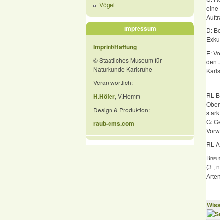
Vögel
eine
Auftr
Impressum
D: B
Exkur
Imprint/Haftung
E: Vo
© Staatliches Museum für
den „
Naturkunde Karlsruhe
Karls
Verantwortlich:
RL B
H.Höfer
, V.Hemm
Oberr
Design & Produktion:
stark
G: G
raub-cms.com
Vorwa
RL-A
Breun
(3., 
Arten
Wiss