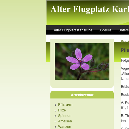
Skip to main content
Alter Flugplatz Kar
Alter Flugplatz Karlsruhe
Akteure
Unter
Start
Pfl
Folge
Vogel
„Alte
Natur
Erlä
Beob
Arteninventar
A: Ku
Pflanzen
61, 1
Pilze
B: Th
Spinnen
ten i
Ameisen
Wanzen
C: R