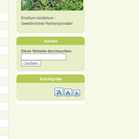
Erodium cicutarium -
Gewöhnlicher Reiherschnabel
Suchen
Diese Website durchsuchen:
Schriftgröße