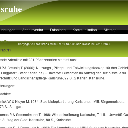
lsruhe
suchungen
Arteninventar
Fotoalben
Kommunikation
Sitemap
seite
Copyright © Staatliches Museum für Naturkunde Karlsruhe 2010-2022
anzen
nde Artenliste mit 281 Pflanzenarten stammt aus:
 P.& Breunig T. (2000): Nutzungs-, Pflege- und Entwicklungskonzept für das Gebiet
r Flugplatz“ (Stadt Karlsruhe). ‑ Unveröff. Gutachten im Auftrag der Bezirksstelle für
schutz und Landschaftspflege Karlsruhe, 92 S., 2 Karten, Karlsruhe.
uterungen:
achter:
nick W. & Kleyer M. 1984: Stadtbiotopkartierung Karlsruhe. ‑ Mitt. Bürgermeisteramt
73 S., Stuttgart.
omas P. & Semmelmann T. 1988: Wiesenkartierung Karlsruhe, Teil II. ‑ Unveröff. Gu
m Auftrag der Stadt Karlsruhe, 80 S., Karlsruhe.
ennwald E. & Rennwald K. 1993: Die Vegetation am Militärflughafen Karlsruhe-Neur