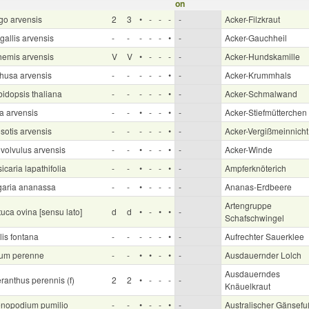
go arvensis
2
3
•
-
-
-
-
Acker-Filzkraut
gallis arvensis
-
-
-
-
-
•
-
Acker-Gauchheil
hemis arvensis
V
V
•
-
-
-
-
Acker-Hundskamille
husa arvensis
-
-
-
-
-
•
-
Acker-Krummhals
bidopsis thaliana
-
-
-
-
-
•
-
Acker-Schmalwand
a arvensis
-
-
•
-
-
•
-
Acker-Stiefmütterchen
sotis arvensis
-
-
-
-
-
•
-
Acker-Vergißmeinnicht
volvulus arvensis
-
-
•
-
-
•
-
Acker-Winde
icaria lapathifolia
-
-
•
-
-
•
-
Ampferknöterich
garia ananassa
-
-
•
-
-
-
-
Ananas-Erdbeere
Artengruppe
uca ovina [sensu lato]
d
d
•
-
•
•
-
Schafschwingel
lis fontana
-
-
-
-
-
•
-
Aufrechter Sauerklee
ium perenne
-
-
•
•
-
•
-
Ausdauernder Lolch
Ausdauerndes
ranthus perennis (f)
2
2
•
-
-
-
-
Knäuelkraut
nopodium pumilio
-
-
•
-
-
•
-
Australischer Gänsefu