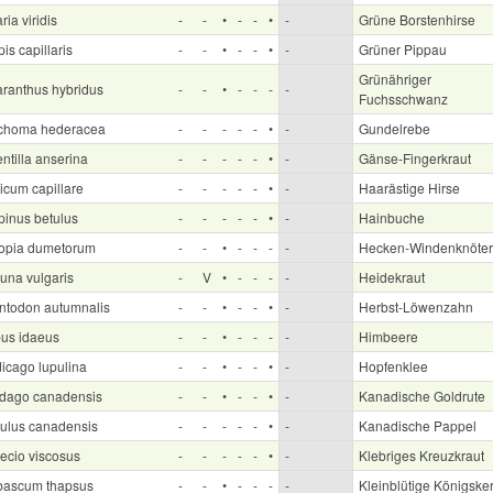
ria viridis
-
-
•
-
-
•
-
Grüne Borstenhirse
is capillaris
-
-
•
-
-
•
-
Grüner Pippau
Grünähriger
ranthus hybridus
-
-
•
-
-
-
-
Fuchsschwanz
choma hederacea
-
-
-
-
-
•
-
Gundelrebe
ntilla anserina
-
-
-
-
-
•
-
Gänse-Fingerkraut
icum capillare
-
-
-
-
-
•
-
Haarästige Hirse
pinus betulus
-
-
-
-
-
•
-
Hainbuche
lopia dumetorum
-
-
•
-
-
-
-
Hecken-Windenknöter
luna vulgaris
-
V
•
-
-
-
-
Heidekraut
ntodon autumnalis
-
-
•
-
-
•
-
Herbst-Löwenzahn
us idaeus
-
-
•
-
-
-
-
Himbeere
icago lupulina
-
-
•
-
-
•
-
Hopfenklee
idago canadensis
-
-
•
-
-
•
-
Kanadische Goldrute
ulus canadensis
-
-
-
-
-
•
-
Kanadische Pappel
ecio viscosus
-
-
-
-
-
•
-
Klebriges Kreuzkraut
bascum thapsus
-
-
•
-
-
-
-
Kleinblütige Königske