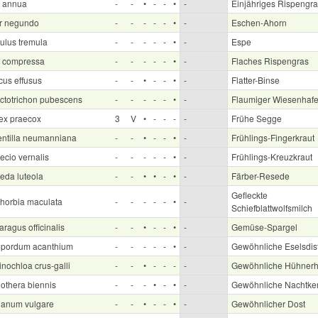
 annua
-
-
•
-
-
•
-
Einjähriges Rispengra
r negundo
-
-
-
-
-
•
-
Eschen-Ahorn
ulus tremula
-
-
-
-
-
•
-
Espe
 compressa
-
-
-
-
-
•
-
Flaches Rispengras
cus effusus
-
-
•
-
-
•
-
Flatter-Binse
ictotrichon pubescens
-
-
-
-
-
•
-
Flaumiger Wiesenhafe
ex praecox
3
V
•
-
-
-
-
Frühe Segge
entilla neumanniana
-
-
•
-
-
•
-
Frühlings-Fingerkraut
ecio vernalis
-
-
-
-
-
•
-
Frühlings-Kreuzkraut
eda luteola
-
-
•
•
-
•
-
Färber-Resede
Gefleckte
horbia maculata
-
-
-
-
-
•
-
Schiefblattwolfsmilch
ragus officinalis
-
-
•
-
-
•
-
Gemüse-Spargel
pordum acanthium
-
-
-
-
-
•
-
Gewöhnliche Eselsdis
nochloa crus-galli
-
-
•
-
-
-
-
Gewöhnliche Hühnerh
othera biennis
-
-
-
•
-
•
-
Gewöhnliche Nachtke
ganum vulgare
-
-
•
-
-
•
-
Gewöhnlicher Dost