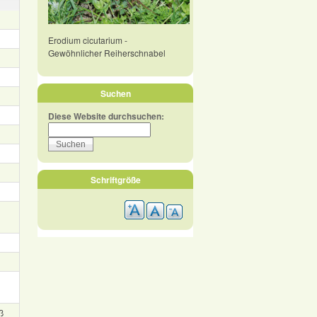
Erodium cicutarium -
Gewöhnlicher Reiherschnabel
Suchen
Diese Website durchsuchen:
Schriftgröße
ß