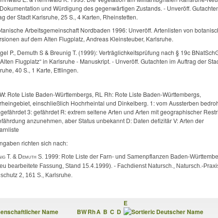
 Dokumentation und Würdigung des gegenwärtigen Zustands. ‑ Unveröff. Gut­achte
ag der Stadt Karlsruhe, 25 S., 4 Karten, Rheinstetten.
otanische Arbeitsgemeinschaft Nordbaden 1996: Unveröff. Artenlisten von botanis
sionen auf dem Alten Flugplatz, Andreas Kleinsteuber, Karlsruhe.
gel P., Demuth S & Breunig T. (1999): Verträglichkeitsprüfung nach § 19c BNatSchG
Alten Flugplatz“ in Karlsruhe - Manuskript. ‑ Unveröff. Gutachten im Auftrag der Sta
ruhe, 40 S., 1 Karte, Ettlingen.
W: Rote Liste Baden-Württembergs, RL Rh: Rote Liste Baden-Württembergs,
heingebiet, einschließlich Hochrheintal und Dinkelberg. 1: vom Aussterben bedroh
 gefährdet 3: gefährdet R: extrem seltene Arten und Arten mit geographischer Restr
efährdung anzunehmen, aber Status unbekannt D: Daten defizitär V: Arten der
rnliste
ngaben richten sich nach:
ig T. & Demuth S. 1999:
Rote Liste der Farn- und Samenpflanzen Baden-Württem­b
neu bearbeitete Fassung, Stand 15.4.1999). ‑ Fachdienst Natursch., Natursch.-Praxi
schutz 2, 161 S., Karlsruhe.
E
enschaftlicher Name
BW
Rh
A
B
C
D
Deutscher Name