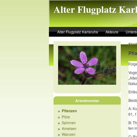
Skip to main content
Alter Flugplatz Kar
Alter Flugplatz Karlsruhe
Akteure
Unter
Start
Pfl
Folge
Vogel
„Alte
Natur
Erlä
Beob
Arteninventar
A: Ku
Pflanzen
61, 1
Pilze
B: Th
Spinnen
ten i
Ameisen
Wanzen
C: R