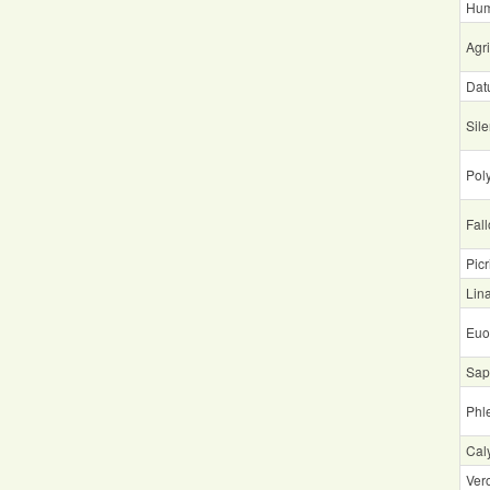
Hum
Agr
Dat
Sile
Pol
Fal
Picr
Lina
Euo
Sapo
Phl
Cal
Vero