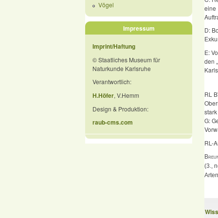
Vögel
eine
Auftr
Impressum
D: B
Exkur
Imprint/Haftung
E: Vo
© Staatliches Museum für
den „
Naturkunde Karlsruhe
Karls
Verantwortlich:
RL B
H.Höfer
, V.Hemm
Oberr
Design & Produktion:
stark
G: G
raub-cms.com
Vorwa
RL-A
Breun
(3., 
Arten
Wiss