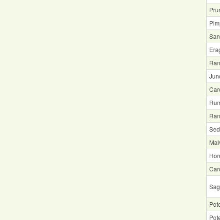
Prun
Pimp
San
Era
Ran
Jun
Car
Rum
Ran
Sed
Mal
Hor
Car
Sag
Pote
Pote