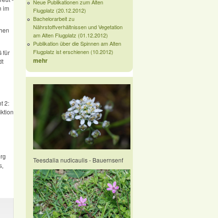
Neue Publikationen zum Alten
n im
Flugplatz (20.12.2012)
Bachelorarbeit zu
Nährstoffverhältnissen und Vegetation
chen
am Alten Flugplatz (01.12.2012)
Publikation über die Spinnen am Alten
Flugplatz ist erschienen (10.2012)
 für
mehr
dt
t 2:
iktion
erg
Teesdalia nudicaulis - Bauernsenf
s,