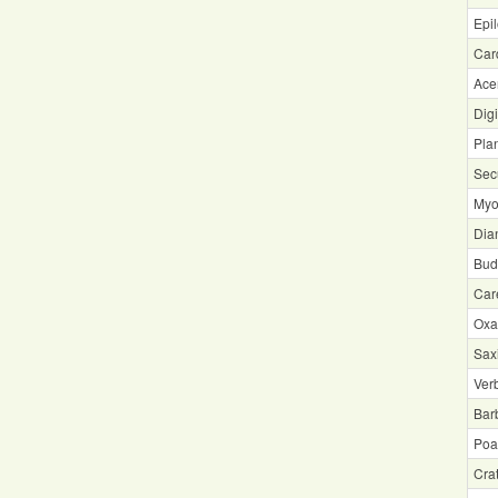
Epi
Car
Ace
Digi
Pla
Sec
Myos
Dia
Budd
Car
Oxal
Saxi
Ver
Bar
Poa
Cra