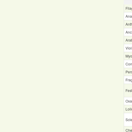
Fila
Ana
Ant
Anc
Ara
Viol
Myo
Con
Pers
Fra
Fest
Oxa
Lol
Scle
Che