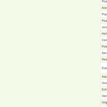
Poa
Ace
Pop
Poa
Jun
Hel
Car
Pot
Sen
Res
Eup
Aspa
Ono
Echi
Oen
Ori