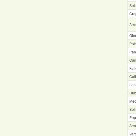
Seta
Crep
Ama
Gle
Pote
Pan
Car
Fal
Cal
Leo
Rub
Med
Sol
Pop
Sen
Ver