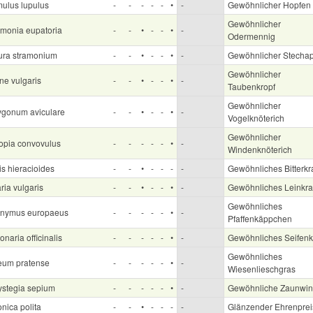
ulus lupulus
-
-
-
-
-
•
-
Gewöhnlicher Hopfen
Gewöhnlicher
imonia eupatoria
-
-
•
-
-
•
-
Odermennig
ura stramonium
-
-
•
-
-
•
-
Gewöhnlicher Stechap
Gewöhnlicher
ne vulgaris
-
-
•
-
-
•
-
Taubenkropf
Gewöhnlicher
ygonum aviculare
-
-
•
-
-
•
-
Vogelknöterich
Gewöhnlicher
lopia convovulus
-
-
-
-
-
•
-
Windenknöterich
is hieracioides
-
-
•
-
-
-
-
Gewöhnliches Bitterkr
ria vulgaris
-
-
•
-
-
•
-
Gewöhnliches Leinkra
Gewöhnliches
nymus europaeus
-
-
-
-
-
•
-
Pfaffenkäppchen
naria officinalis
-
-
-
-
-
•
-
Gewöhnliches Seifenk
Gewöhnliches
eum pratense
-
-
-
-
-
•
-
Wiesenlieschgras
ystegia sepium
-
-
-
-
-
•
-
Gewöhnliche Zaunwi
nica polita
-
-
•
-
-
-
-
Glänzender Ehrenprei