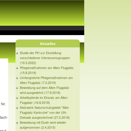
Aktuelles
Studie der PH zur Einstellung
verschiedener Interessensgruppen
(19.3.2022)
Pflegemaßnahmen am Alten Flugplatz
(15.8.2019)
Umfangreiche Pflegemaßnahmen am
Alten Flugplatz (7.2.2019)
Beweidung auf dem Alten Flugplatz
wird ausgedehnt (17.9.2018)
Arbeitspferde im Einsatz am Alten
Flugplatz (16.8.2018)
 Nr.
Netzwerk Naturschutzgebiet "Alter
Flugplatz Karlsruhe" von der UN-
tach­
Dekade ausgezeichnet (27.2.2018)
Beweidung mit Eseln wird wieder
aufgenommen (2.4.2015)
eut ‑