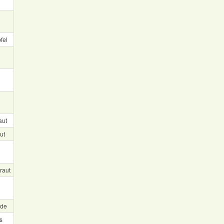
fel
aut
ut
raut
nde
s