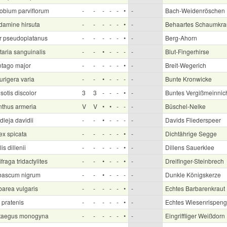
lobium parviflorum
-
-
-
-
-
•
-
Bach-Weidenröschen
damine hirsuta
-
-
-
-
-
•
-
Behaartes Schaumkra
r pseudoplatanus
-
-
-
-
-
•
-
Berg-Ahorn
taria sanguinalis
-
-
•
-
-
-
-
Blut-Fingerhirse
ntago major
-
-
-
-
-
•
-
Breit-Wegerich
urigera varia
-
-
•
-
-
-
-
Bunte Kronwicke
otis discolor
3
3
-
-
-
•
-
Buntes Vergißmeinnic
nthus armeria
V
V
•
•
-
-
-
Büschel-Nelke
leja davidii
-
-
•
-
-
-
-
Davids Fliederspeer
ex spicata
-
-
-
-
-
•
-
Dichtährige Segge
is dillenii
-
-
-
-
-
•
-
Dillens Sauerklee
fraga tridactylites
-
-
•
-
-
•
-
Dreifinger-Steinbrech
bascum nigrum
-
-
•
-
-
-
-
Dunkle Königskerze
barea vulgaris
-
-
-
-
-
•
-
Echtes Barbarenkraut
 pratenis
-
-
-
-
-
•
-
Echtes Wiesenrispeng
taegus monogyna
-
-
-
-
-
•
-
Eingriffliger Weißdorn