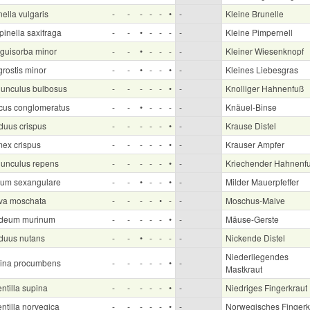
ella vulgaris
-
-
-
-
-
•
-
Kleine Brunelle
inella saxifraga
-
-
•
-
-
-
-
Kleine Pimpernell
guisorba minor
-
-
•
-
-
-
-
Kleiner Wiesenknopf
grostis minor
-
-
•
-
-
•
-
Kleines Liebesgras
unculus bulbosus
-
-
-
-
-
•
-
Knolliger Hahnenfuß
cus conglomeratus
-
-
•
-
-
-
-
Knäuel-Binse
duus crispus
-
-
-
-
-
•
-
Krause Distel
ex crispus
-
-
-
-
-
•
-
Krauser Ampfer
unculus repens
-
-
-
-
-
•
-
Kriechender Hahnenf
um sexangulare
-
-
•
-
-
•
-
Milder Mauerpfeffer
va moschata
-
-
-
-
•
-
-
Moschus-Malve
deum murinum
-
-
-
-
-
•
-
Mäuse-Gerste
duus nutans
-
-
•
-
-
-
-
Nickende Distel
Niederliegendes
ina procumbens
-
-
-
-
-
•
-
Mastkraut
ntilla supina
-
-
-
-
-
•
-
Niedriges Fingerkraut
ntilla norvegica
-
-
-
-
-
•
-
Norwegisches Fingerk